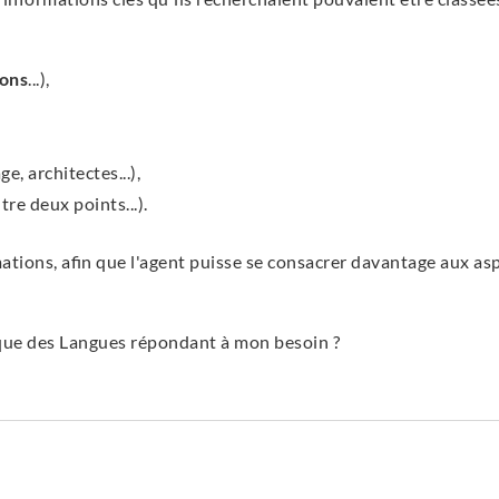
ions
...),
, architectes...),
tre deux points...).
mations, afin que l'agent puisse se consacrer davantage aux a
ique des Langues répondant à mon besoin ?