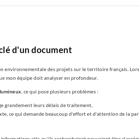
clé d'un document
on environnementale des projets sur le territoire français. Lor
e mon équipe doit analyser en profondeur.
olumineux
, ce qui pose plusieurs problèmes :
nge grandement leurs délais de traitement,
xte, ce qui demande beaucoup d'effort et d'attention de la part
 informations clés qu'ils recherchaient pouvaient être classée