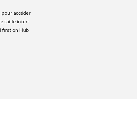
 pour accé­der
e taille inter­
ed first on Hub