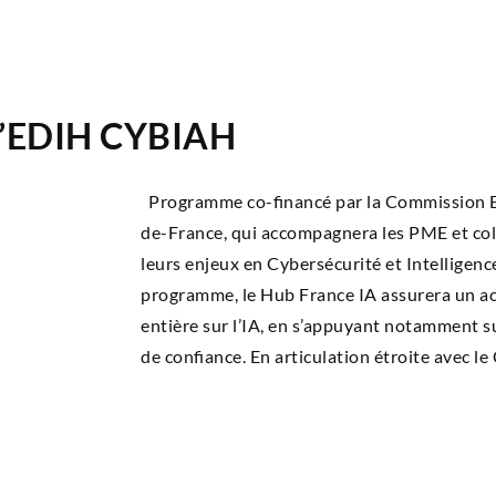
 l’EDIH CYBIAH
Pro­gramme co-finan­cé par la Com­mis­sion E
de-France, qui accom­pa­gne­ra les PME et col­lec
leurs enjeux en Cyber­sé­cu­ri­té et Intel­li­gence
pro­gramme, le Hub France IA assu­re­ra un a
entière sur l’IA, en s’appuyant notam­ment su
de confiance. En arti­cu­la­tion étroite avec l