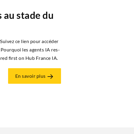
 au stade du
i­vez ce lien pour accé­der
– Pour­quoi les agents IA res­
red first on Hub France IA.
En savoir plus