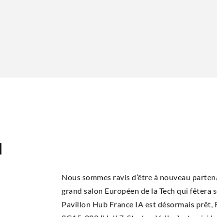
H
Nous sommes ravis d’être à nou­veau par­te­
grand salon Euro­péen de la Tech qui fête­ra
Pavillon Hub France IA est désor­mais prêt,