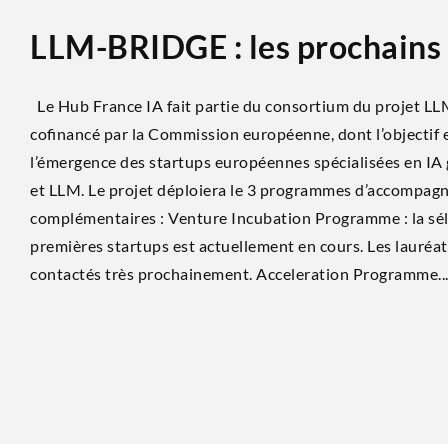
LLM-BRIDGE : les prochains a
Le Hub France IA fait par­tie du consor­tium du pro­jet 
cofi­nan­cé par la Com­mis­sion euro­péenne, dont l’objectif 
l’émergence des star­tups euro­péennes spé­cia­li­sées en IA 
et LLM. Le pro­jet déploie­ra le 3 pro­grammes d’accompa
complémentaires : Ven­ture Incu­ba­tion Pro­gramme : la sél
pre­mières star­tups est actuel­le­ment en cours. Les lau­réa
contac­tés très prochainement. Acce­le­ra­tion Pro­gramme..