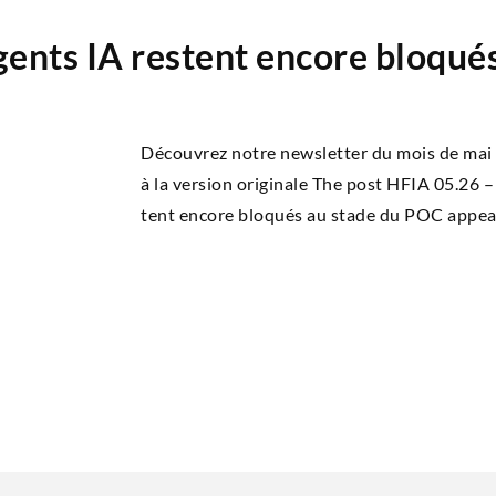
ents IA restent encore bloqués
Découvrez notre newsletter du mois de mai Su
à la ver­sion ori­gi­nale The post HFIA 05.26 
tent encore blo­qués au stade du POC appea­