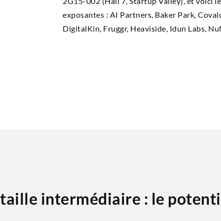
2G15-002 (Hall 7, Star­tup Val­ley), et voi­ci
exposantes : AI Part­ners, Baker Park, Cova­lo
Digi­tal­Kin, Frug­gr, Hea­vi­side, Idun Labs, N
ille intermédiaire : le potentie