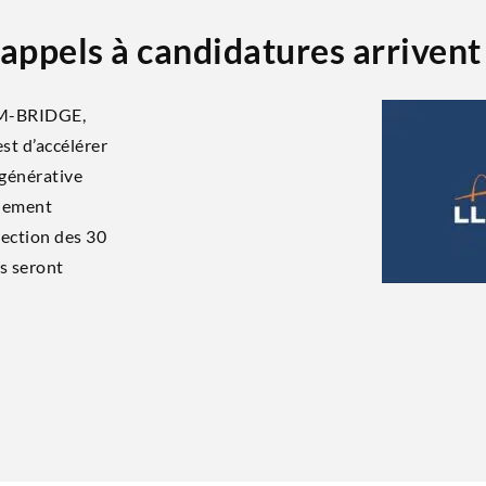
ppels à candidatures arrivent 
LLM-BRIDGE,
est d’accélérer
géné­ra­tive
gnement
ec­tion des 30
ts seront
.