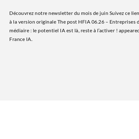
Découvrez notre newsletter du mois de juin Sui­vez ce lien
à la ver­sion ori­gi­nale The post HFIA 06.26 – Entre­prises d
mé­diaire : le poten­tiel IA est là, reste à l’activer ! appea­r
France IA.