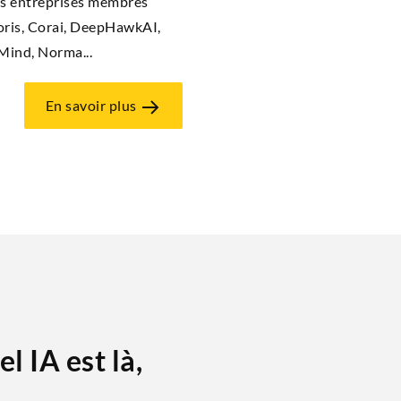
 les entre­prises membres
­ris, Corai, Dee­pHaw­kAI,
uMind, Nor­ma...
En savoir plus
l IA est là,