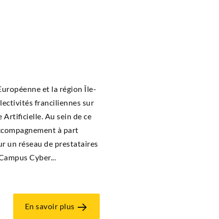
uro­péenne et la région Île-
­ti­vi­tés fran­ci­liennes sur
 Arti­fi­cielle. Au sein de ce
ccom­pa­gne­ment à part
r un réseau de pres­ta­taires
e Cam­pus Cyber...
En savoir plus