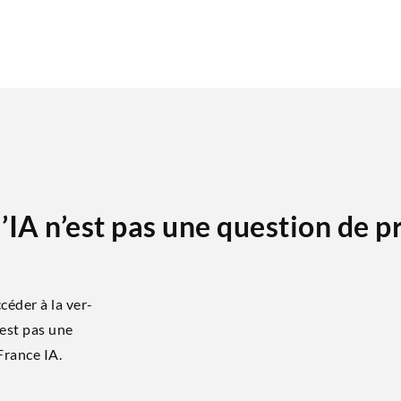
’IA n’est pas une question de p
é­der à la ver­
’est pas une
France IA.