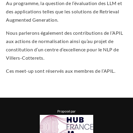
Au pro­gramme, la ques­tion de l’é­va­lua­tion des LLM et
des appli­ca­tions telles que les solu­tions de Retrie­val
Aug­men­ted Generation.
Nous par­le­rons éga­le­ment des contri­bu­tions de l’A­PIL
aux actions de nor­ma­li­sa­tion ain­si qu’au pro­jet de
consti­tu­tion d’un centre d’ex­cel­lence pour le NLP de
Villers-Cotterets.
Ces meet-up sont réser­vés aux membres de l’APIL.
Proposé par