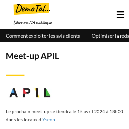
DemoTal...
Découvrez l'IA multilingue
Comment exploiter les avis clients
Optimiser la réda
Meet-up APIL
Le pro­chain meet-up se tien­dra le 15 avril 2024 à 18h00
dans les locaux d’
Yseop
.